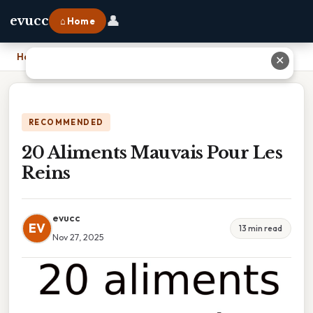
👤
evucc
⌂ Home
Home
›
20 Aliments Mauvais Pour Les Reins
✕
RECOMMENDED
20 Aliments Mauvais Pour Les
Reins
evucc
EV
13 min read
Nov 27, 2025